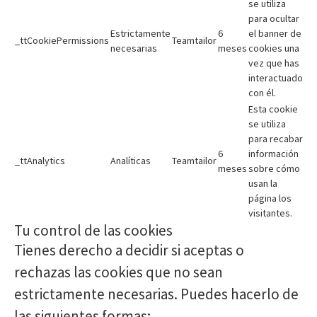
se utiliza
para ocultar
Estrictamente
6
el banner de
_ttCookiePermissions
Teamtailor
necesarias
meses
cookies una
vez que has
interactuado
con él.
Esta cookie
se utiliza
para recabar
6
información
_ttAnalytics
Analíticas
Teamtailor
meses
sobre cómo
usan la
página los
visitantes.
Tu control de las cookies
Tienes derecho a decidir si aceptas o
rechazas las cookies que no sean
estrictamente necesarias. Puedes hacerlo de
las siguientes formas: