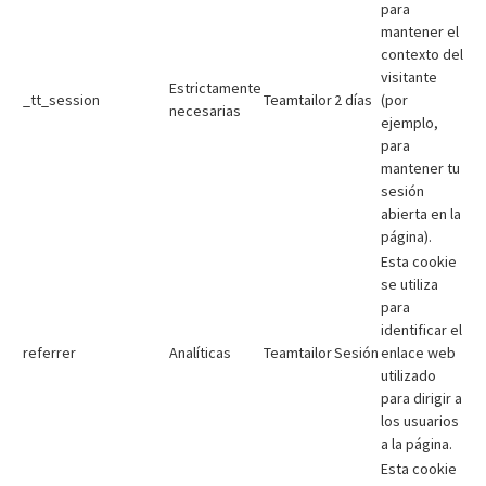
para
mantener el
contexto del
visitante
Estrictamente
_tt_session
Teamtailor
2 días
(por
necesarias
ejemplo,
para
mantener tu
sesión
abierta en la
página).
Esta cookie
se utiliza
para
identificar el
referrer
Analíticas
Teamtailor
Sesión
enlace web
utilizado
para dirigir a
los usuarios
a la página.
Esta cookie